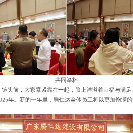
共同举杯
。镜头前，大家紧紧靠在一起，脸上洋溢着幸福与满足
025年。新的一年里，腾仁达
全体员工将以更加饱满的