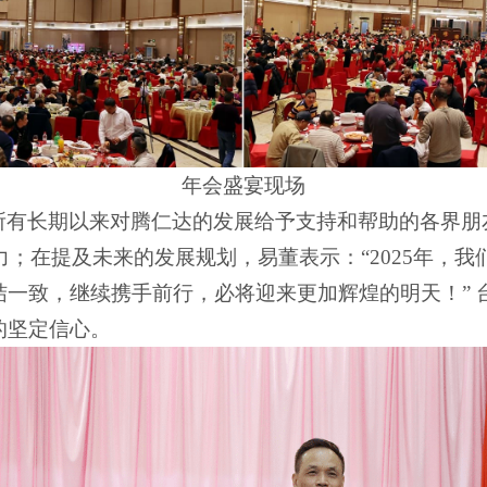
年会盛宴现场
所有长期以来对腾仁达的发展给予支持和帮助的各界朋
努力；在提及未来的发展规划，
易董
表示：
“2025年
结一致，
继续携手前行，
必将迎来更加辉煌的明天！
”
的坚定信心。