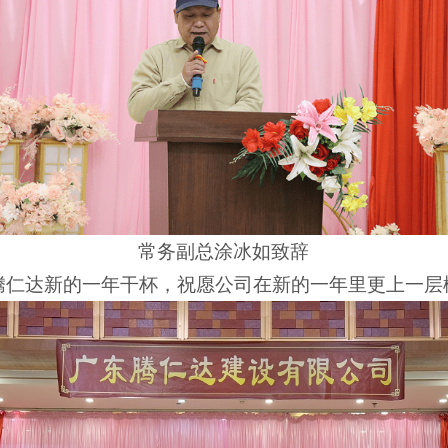
常务副总涂冰如致辞
腾仁达
新的一年干杯，祝愿
公司
在新的一年里
更上一层