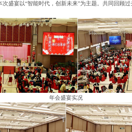
本次盛宴以
“智能时代，创新未来”为主题。
共同回顾过
年会盛宴实况