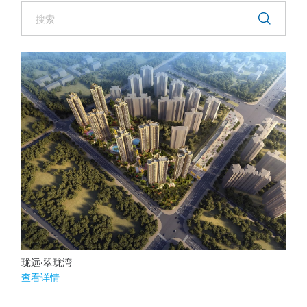
珑远·翠珑湾
查看详情